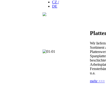
CZ /
DE
Platte
Wir liefern
Sortiment 
Plattenwer
Spanplatte
beschichtet
Arbeitsplat
Fensterbä
u.a.
mehr >>>