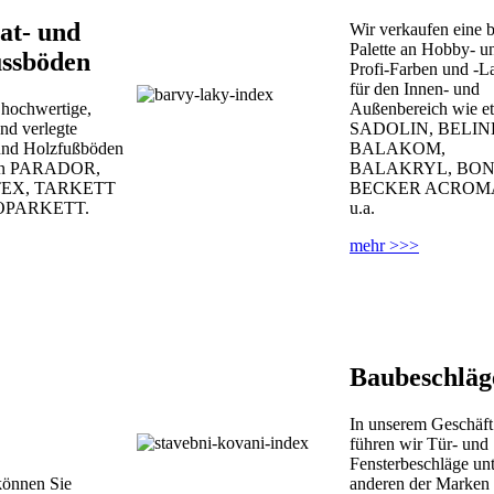
at- und
Wir verkaufen eine b
Palette an Hobby- u
ussböden
Profi-Farben und -L
für den Innen- und
 hochwertige,
Außenbereich wie e
d verlegte
SADOLIN, BELIN
und Holzfußböden
BALAKOM,
en PARADOR,
BALAKRYL, BON
EX, TARKETT
BECKER ACROM
OPARKETT.
u.a.
mehr >>>
Baubeschläg
In unserem Geschäft
führen wir Tür- und
Fensterbeschläge unt
können Sie
anderen der Marken