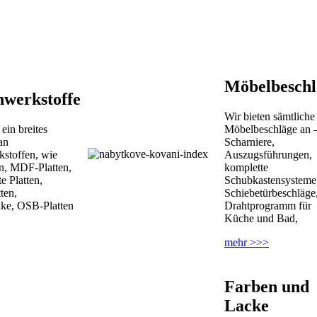
Möbelbeschl
nwerkstoffe
Wir bieten sämtliche
 ein breites
Möbelbeschläge an 
an
Scharniere,
kstoffen, wie
Auszugsführungen,
n, MDF-Platten,
komplette
e Platten,
Schubkastensysteme
ten,
Schiebetürbeschläge
nke, OSB-Platten
Drahtprogramm für
Küche und Bad,
mehr >>>
Farben und
Lacke