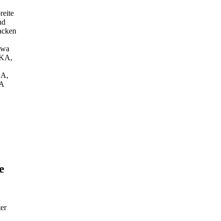
reite
nd
acken
twa
KA,
A,
A
e
er