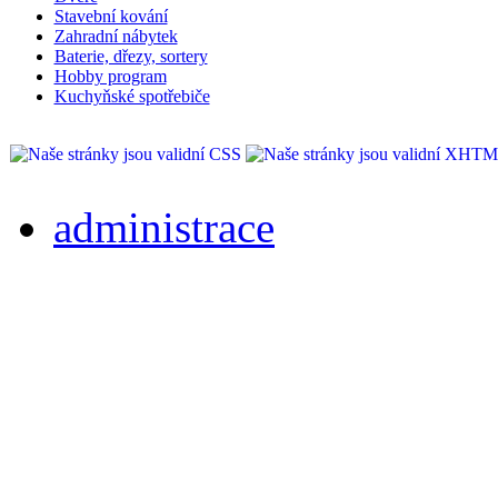
Stavební kování
Zahradní nábytek
Baterie, dřezy, sortery
Hobby program
Kuchyňské spotřebiče
administrace