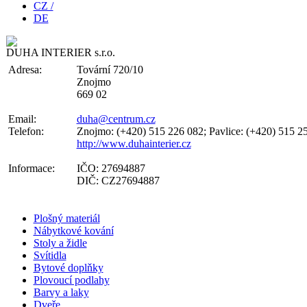
CZ /
DE
DUHA INTERIER s.r.o.
Adresa:
Tovární 720/10
Znojmo
669 02
Email:
duha@centrum.cz
Telefon:
Znojmo: (+420) 515 226 082; Pavlice: (+420) 515 2
http://www.duhainterier.cz
Informace:
IČO: 27694887
DIČ: CZ27694887
Plošný materiál
Nábytkové kování
Stoly a židle
Svítidla
Bytové doplňky
Plovoucí podlahy
Barvy a laky
Dveře