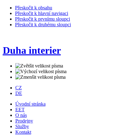
Přeskočit k obsahu
Přeskočit k hlavní navigaci
Přeskočit k prvnímu sloupci
Přeskočit k druhému sloupci
Duha interier
CZ
DE
Úvodní stránka
EET
O nás
Prodejny
Služby
Kontakt